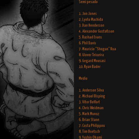
Semi pesado
1. Jon Jones
2. Lyoto Machida
3. Dan Henderson
4. Alexander Gustafsson
5. Rashad Evans
6. Phil Davis
7. Mauricio “Shogun” Rua
8. Glover Teixeira
9. Gegard Mousasi
10. Ryan Bader
Medio
1. Anderson Silva
2. Michael Bisping
3. Vitor Belfort
4. Chris Weidman
5. Mark Munoz
6. Brian Stann
7. Costa Philippou
8. Tim Boetsch
9. Yushin Okami