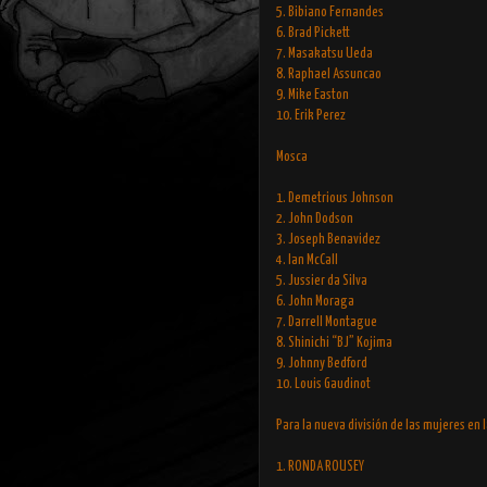
5. Bibiano Fernandes
6. Brad Pickett
7. Masakatsu Ueda
8. Raphael Assuncao
9. Mike Easton
10. Erik Perez
Mosca
1. Demetrious Johnson
2. John Dodson
3. Joseph Benavidez
4. Ian McCall
5. Jussier da Silva
6. John Moraga
7. Darrell Montague
8. Shinichi “BJ” Kojima
9. Johnny Bedford
10. Louis Gaudinot
Para la nueva división de las mujeres en 
1. RONDA ROUSEY