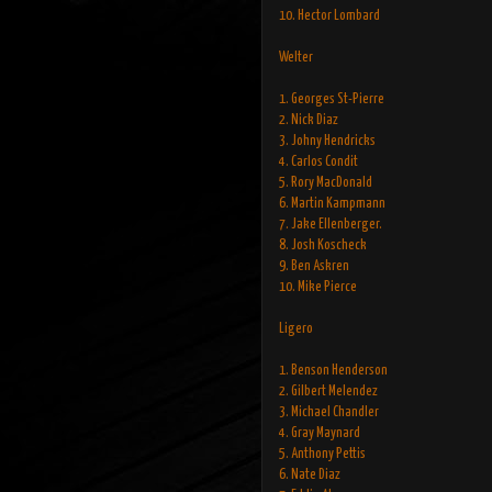
10. Hector Lombard
Welter
1. Georges St-Pierre
2. Nick Diaz
3. Johny Hendricks
4. Carlos Condit
5. Rory MacDonald
6. Martin Kampmann
7. Jake Ellenberger.
8. Josh Koscheck
9. Ben Askren
10. Mike Pierce
Ligero
1. Benson Henderson
2. Gilbert Melendez
3. Michael Chandler
4. Gray Maynard
5. Anthony Pettis
6. Nate Diaz