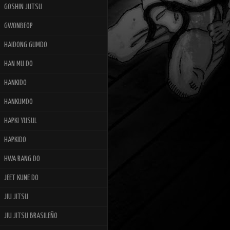
GOSHIN JUTSU
GWONBEOP
HAIDONG GUMDO
HAN MU DO
HANKIDO
HANKUMDO
HAPKI YUSUL
HAPKIDO
HWA RANG DO
JEET KUNE DO
JIU JITSU
JIU JITSU BRASILEÑO