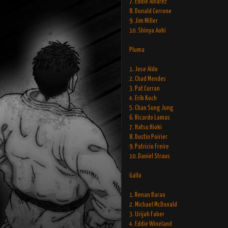
7. Eddie Alvarez
8. Donald Cerrone
9. Jim Miller
10. Shinya Aoki
Pluma
1. Jose Aldo
2. Chad Mendes
3. Pat Curran
4. Erik Koch
5. Chan Sung Jung
6. Ricardo Lamas
7. Hatsu Hioki
8. Dustin Poirier
9. Patricio Freire
10. Daniel Straus
Gallo
1. Renan Barao
2. Michael McDonald
3. Urijah Faber
4. Eddie Wineland