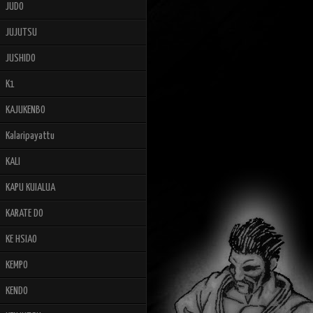
JUDO
JUJUTSU
JUSHIDO
K1
KAJUKENBO
Kalaripayattu
KALI
KAPU KUIALUA
KARATE DO
KE HSIAO
KEMPO
KENDO