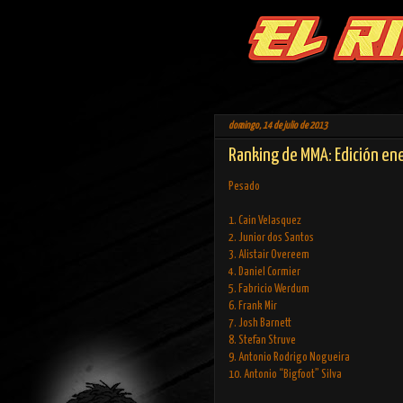
domingo, 14 de julio de 2013
Ranking de MMA: Edición en
Pesado
1. Cain Velasquez
2. Junior dos Santos
3. Alistair Overeem
4. Daniel Cormier
5. Fabricio Werdum
6. Frank Mir
7. Josh Barnett
8. Stefan Struve
9. Antonio Rodrigo Nogueira
10. Antonio “Bigfoot” Silva