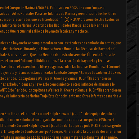
den del Cuerpo de Marina 1.500,54, Publicado en 2002, de como "un paso
dades en Artes Marciales Para Los Infantes de Marina y reemplaza Todos los Otros
cuerpo-relacionados uno Su Introducción ". [2] MCMAP proviene de Una Evolución
 Infantería de Marina, A partir de las Habilidades Marciales de la Marina de
nudo Que recurrir al estilo de Bayoneta Técnicas y machete.
écnicas de bayoneta se complementaron con las técnicas de combate sin armas, que
a de trincheras. Durante, la Primera Guerra Mundial las Técnicas de Bayoneta sí
bate Armas pecado, Que una Menudo demostrado servicios Útil en la Guerra de
les, el coronel Anthony J. Biddle comenzó la creación de bayoneta y técnicas
asado en el boxeo, lucha libre y esgrima. Entre las Guerras Mundiales, El Coronel
e Bayoneta y Técnicas estandarizadas Combate Cuerpo A Cuerpo basado en El boxeo,
te período, los capitanes Wallace M. Greene y Samuel B. Griffith aprendieron
ines estadounidenses y llevó este conocimiento a otros infantes de marina a lo
RANTE Este Período, los capitanes Wallace M. Greene y Samuel B. Griffith aprendieron
no y de Infantería de Marina Trajo Este Conocimiento uno Otros infantes de marina A
t en San Diego, el teniente coronel Ralph Hayward (capitán del equipo de judo en
 Miller el nuevo Suboficial Encargado de combate cuerpo a cuerpo. En 1956, en El
 El Teniente Coronel Ralph Hayward (capitán del Equipo de judo MCRD) hizó sargento
ficial Encargado de Combate Cuerpo A Cuerpo. Miller recibió la orden de desarrollar un
 infante de marina de 210 libras podría usar para matar rápidamente al enemigo.