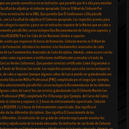
a que uno puede convertirse en un instructor, que permite que él o ella para enseñar
 facultad de adjudicar el cinturón apropiado. Este es El Nivel de Cinturón Por
irse en instructor de la ONU, Que permite Que Él Confesiones o Ella párrafo
s, con La Facultad de adjudicar El Cinturón apropiado. Los requisitos previos para
e categoría superior, y para ser un instructor requiere de la Marina que un cabo o
iormente párrafo this correa incluyen Una Recomendacion de Categoría superior, y
 Marina REQUIERE Para Ser Cabo de las Naciones Unidas o superior.
 de cuarto que requieren 65 horas de formación. Cinturón marrón es El Nivel de
as de Formación. Introduce los marines a los fundamentos avanzados de cada
arina de Los Fundamentos Avanzados de Cada disciplina. Además, como ocurre con los
icados como organismos e instituciones multilaterales y enseñar a través de
 Con Los Verdes Cinturones, Que pueden servicios certificados Como Organismos e
a Través de Técnicas tan verde. Los requisitos previos para esta correa incluyen la
o, de cabo o superior (aunque algunos cabos de Lance puede ser galardonado con
roceda Educación Militar Profesional (PME) completado por el rango (por ejemplo,
había anteriormente párrafo this correa incluyen la Recomendacion de los Informes
lgunos cabos de Lance You can servicio galardonado Con El Cinturón Marrón Con
r Profesional (PME) completado Por El Durango (por Ejemplo, del Curso del Cabo).
r más el cinturón y requiere 71.5 horas de entrenamiento supervisado. Cinturón
ón y REQUIERE 71,5 horas de Entrenamiento supervisado. Que significa el
s de las diferentes disciplinas. Que significa El Conocimiento de los
 Diferentes. Un instructor de 1er grado de cinturón negro puede enseñar los
rón y adjudicación de la banda adecuada. Un instructor de 1er Grado de Cinturón