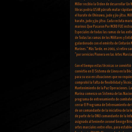
Miller recibio la Orden de desarrollar Un
libras podria USAR párrafo matar rápidam
el karate de Okinawa, judo y jiu-jitsu. M
karate, judo y jiu-jitsu. Cada recluta ma
marinos Que Pasaron Por MCRD FUE instrui
Especiales de todas las ramas de las enti
de Todas las ramas de los Militares y Entid
galardonado con el emérito de Cinturón N
Marines." Más Tarde, en 2001, sí retiro sa
"por servicios Pionera en las Artes Marc
Con el tiempo estas técnicas se convirtió
convirtio en El Sistema de Línea en la Dé
para su uso en situaciones que no requier
comprobó la Falta de flexibilidad y Técni
Mantenimiento de la Paz Operaciones. La 
Marina comenzo un Sistema de las Nacione
programa de entrenamiento de combate i
cerrar El Programa de Entrenamiento de
de un comandante de la iniciativa de la I
de parte de la ONU comandante de la Infa
asignado al teniente coronel George Brist
artes marciales entre ellos, para estable