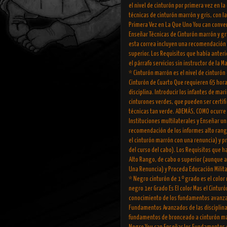
el nivel de cinturón por primera vez en l
técnicas de cinturón marrón y gris, con la
Primera Vez en La Que Uno You can convert
Enseñar Técnicas de Cinturón marrón y gri
esta correa incluyen una recomendación d
superior. Los Requisitos que había anter
el párrafo servicios sin instructor de la
* Cinturón marrón es el nivel de cinturón
Cinturón de Cuarto Que requieren 65 hor
disciplina. Introducir los infantes de m
cinturones verdes, que pueden ser certif
técnicas tan verde. ADEMÁS, COMO ocurre
Instituciones multilaterales y Enseñar un
recomendación de los informes alto rang
el cinturón marrón con una renuncia) y p
del curso del cabo). Los Requisitos que 
Alto Rango, de cabo o superior (aunque a
Una Renuncia) y Proceda Educación Milita
* Negro cinturón de 1 º grado es el colo
negro 1er Grado Es El color Mas el Cintur
conocimiento de los fundamentos avanzado
Fundamentos Avanzados de las disciplinas
fundamentos de bronceado a cinturón mar