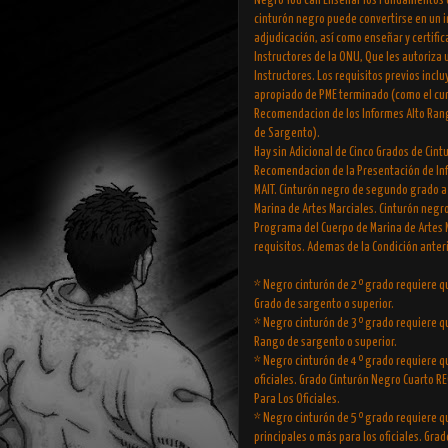
Negro You can Enseñar los Fundamentos 
cinturón negro puede convertirse en un in
adjudicación, así como enseñar y certific
Instructores de la ONU, Que les autoriza 
Instructores. Los requisitos previos incl
apropiado de PME terminado (como el cur
Recomendacion de los Informes Alto Rang
de Sargento).
Hay sin Adicional de Cinco Grados de Cin
Recomendacion de la Presentación de Info
MAIT. Cinturón negro de segundo grado a 
Marina de Artes Marciales. Cinturón negro
Programa del Cuerpo de Marina de Artes M
requisitos. Ademas de la Condición anter
* Negro cinturón de 2 º grado requiere q
Grado de sargento o superior.
* Negro cinturón de 3 º grado requiere q
Rango de sargento o superior.
* Negro cinturón de 4 º grado requiere qu
oficiales. Grado Cinturón Negro Cuarto RE
Para Los Oficiales.
* Negro cinturón de 5 º grado requiere q
principales o más para los oficiales. Gr