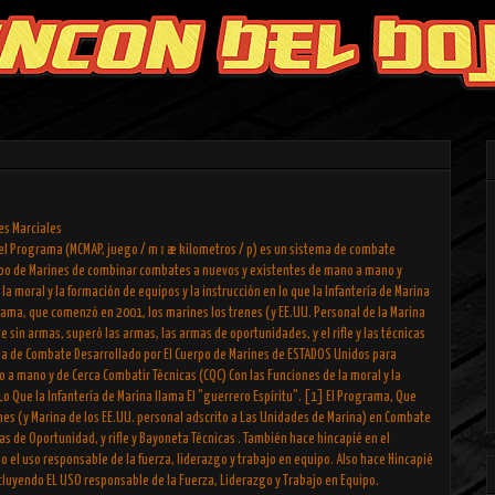
es Marciales
del Programa (MCMAP, juego / m ɪ æ kilometros / p) es un sistema de combate
rpo de Marines de combinar combates a nuevos y existentes de mano a mano y
 la moral y la formación de equipos y la instrucción en lo que la Infantería de Marina
grama, que comenzó en 2001, los marines los trenes (y EE.UU. Personal de la Marina
sin armas, superó las armas, las armas de oportunidades, y el rifle y las técnicas
ema de Combate Desarrollado por El Cuerpo de Marines de ESTADOS Unidos para
a mano y de Cerca Combatir Técnicas (CQC) Con las Funciones de la moral y la
Lo Que la Infantería de Marina llama El "guerrero Espíritu". [1] El Programa, Que
es (y Marina de los EE.UU. personal adscrito a Las Unidades de Marina) en Combate
s de Oportunidad, y rifle y Bayoneta Técnicas . También hace hincapié en el
do el uso responsable de la fuerza, liderazgo y trabajo en equipo. Also hace Hincapié
incluyendo EL USO responsable de la Fuerza, Liderazgo y Trabajo en Equipo.