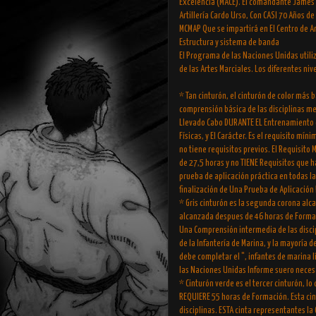
Excelencia (MACE). El comandante James L
Artillería Cardo Urso, Con CASI 70 Años de
MCMAP Que se impartirá en El Centro de A
Estructura y sistema de banda
El Programa de las Naciones Unidas utiliz
de las Artes Marciales. Los diferentes niv
* Tan cinturón, el cinturón de color más 
comprensión básica de las disciplinas ment
Llevado Cabo DURANTE EL Entrenamiento de
Físicas, y El Carácter. Es el requisito m
no tiene requisitos previos. El Requisit
de 27,5 horas y no TIENE Requisitos que h
prueba de aplicación práctica en todas la
finalización de Una Prueba de Aplicación 
* Gris cinturón es la segunda corona alc
alcanzada despues de 46 horas de Formaci
Una Comprensión intermedia de las discip
de la Infantería de Marina, y la mayoría 
debe completar el ", infantes de marina lí
las Naciones Unidas Informe suero necesa
* Cinturón verde es el tercer cinturón, lo
REQUIERE 55 horas de Formación. Esta ci
disciplinas. ESTA cinta representantes l