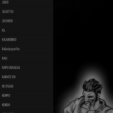
JUDO
JUJUTSU
JUSHIDO
K1
KAJUKENBO
Kalaripayattu
KALI
KAPU KUIALUA
KARATE DO
KE HSIAO
KEMPO
KENDO