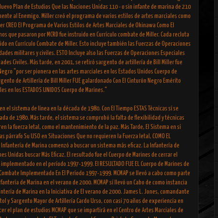
 Nuevo Plan de Estudios Que las Naciones Unidas 110 - o sin infante de marina de 210
ente al Enemigo. Miller creó el programa de varios estilos de artes marciales como
iller CREO El Programa de Varios Estilos de Artes Marciales de Okinawa Como El
rinos que pasaron por MCRD fue instruido en Currículo combate de Miller. Cada recluta
do en Currículo Combate de Miller. Esto incluye también las Fuerzas de Operaciones
dades militares y civiles. ESTO Incluye also las Fuerzas de Operaciones Especiales
ades Civiles. Más tarde, en 2001, se retiró sargento de artillería de Bill Miller fue
egro "por ser pionera en las artes marciales en los Estados Unidos Cuerpo de
rgento de Artillería de Bill Miller FUE galardonado Con El Cinturón Negro Emérito
iales en los ESTADOS UNIDOS Cuerpo de Marines."
 en el sistema de línea en la década de 1980. Con El Tiempo ESTAS Técnicas sí se
cada de 1980. Más tarde, el sistema se comprobó la falta de flexibilidad y técnicas
en la fuerza letal, como el mantenimiento de la paz. Más Tarde, El Sistema en sí
cas párrafo Su USO en Situaciones Que no requieren la Fuerza letal, COMO EL
Infantería de Marina comenzó a buscar un sistema más eficaz. La Infantería de
s Unidas buscar Más Eficaz. El resultado fue el Cuerpo de Marines de cerrar el
mplementado en el período 1997-1999. El RESULTADO FUE EL Cuerpo de Marines de
 Combate Implementado En El Período 1997-1999. MCMAP se llevó a cabo como parte
nfantería de Marina en el verano de 2000. MCMAP sí llevó un Cabo de como instancia
ntería de Marina en la Iniciativa de El verano de 2000. James L. Jones, comandante
ol y Sargento Mayor de Artillería Cardo Urso, con casi 70 años de experiencia en
cer el plan de estudios MCMAP que se impartirá en el Centro de Artes Marciales de