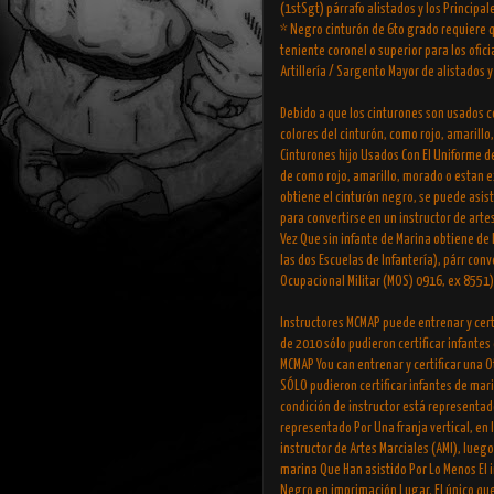
(1stSgt) párrafo alistados y los Principal
* Negro cinturón de 6to grado requiere q
teniente coronel o superior para los ofi
Artillería / Sargento Mayor de alistados y
Debido a que los cinturones son usados ​​
colores del cinturón, como rojo, amarill
Cinturones hijo Usados ​​Con El Uniforme 
de como rojo, amarillo, morado o estan e
obtiene el cinturón negro, se puede asist
para convertirse en un instructor de art
Vez Que sin infante de Marina obtiene de 
las dos Escuelas de Infantería), párr con
Ocupacional Militar (MOS) 0916, ex 8551)
Instructores MCMAP puede entrenar y cert
de 2010 sólo pudieron certificar infantes 
MCMAP You can entrenar y certificar una 
SÓLO pudieron certificar infantes de mari
condición de instructor está representado
representado Por Una franja vertical, en
instructor de Artes Marciales (AMI), lueg
marina Que Han asistido Por Lo Menos El i
Negro en imprimación Lugar. El único que