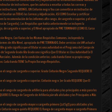
de bronceado un Cinturón marrón y Adjudicación de la banda adecuada. Además, un
structor de instructores, que les autoriza a enseñar a todas las correas y
ar instructores. ADEMÁS, UN Cinturón negro You can convertirse en instructor de
un Enseñar un TODAS las Correas y Adjudicación, ASI COMO Enseñar y certificar
uyen la recomendación de los informes alto rango, de sargento o superior, y el nivel
so de Sargento). Los Requisitos que había anteriormente se incluyen la
o, de sargento o superior, y El Nivel apropiado de PME TERMINADO (COMO EL Curso
turón Negro, Con Varios de los Mismos Requisitos Comunes, incluyendo la
rmes de Alto Nivel, apropiado de PME TERMINADO, Debe servicios sin IAM actual o
6to grado significa que el titular es una autoridad en el Programa del Cuerpo de
 de Segundo Grado 6to Grado uno significa Que El titular es Una Autoridad En El
arciales. Además de la condición anterior, cada banda tiene su propio rango
ior, Cada banda TIENE Su Propio Durango Requisitos.
ue el rango de sargento o superior. Grado Cinturón Negro Segundo REQUIERE El
ue el rango de sargento o superior. Cinturón negro 3er Grado REQUIERE Que El
e el rango de sargento de artillería para alistados y los principales o más para los
QUIERE EL Rango de Sargento de Artillería párrafo alistados y los Principales o Más
ue el rango de sargento mayor o sargento primero (1stSgt) para alistados y los
ado Cinturón negro quinto REQUIERE EL Rango de sargento mayor o sargento Primero