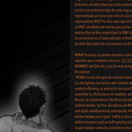
Instructor de Artes Marciales Entrenadore
servicio sin instructor hijo de color negr
representado por una raya vertical roja 
representado MAIT Por Una raya roja vert
un MAIT, un infante de marina que ya han 
marina Que ya Han completado la ONU Curso
la excelencia en el Salón ubicado en Raid
de Artes Marciales de la Excelencia en El
MCMAP técnicas se pueden enseñar a otros
aquellos que completen el curso. [4] [5]
MIEMBROS del Ejército, y las Correas otor
Disciplinas
"MCMAP es una sinergia de carácter mental,
Las disciplinas son la base del sistema 
combat efficiency, as well as to increase 
aumentar la eficiencia en el combate, así
Marina. As stated above, the three disci
anteriormente, las tres disciplinas de MC
and spirit simultaneously and equally. In
mismo tiempo y por igual. Safety is also
with techniques such as half-speed practi
lo que equipos como los protectores bucal