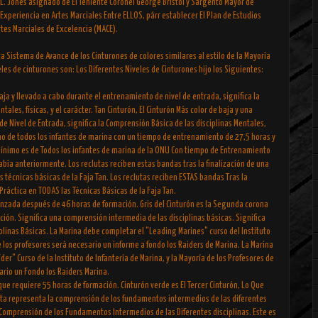
. Jones asignado de El Teniente Coronel George Bristol y Sargento Mayor de
 Experiencia en Artes Marciales Entre ELLOS, párr establecer El Plan de Estudios
rtes Marciales de Excelencia (MACE).
a Sistema de Avance de los Cinturones de colores similares al estilo de la Mayoría
eles de cinturones son: Los Diferentes Niveles de Cinturones hijo los Siguientes:
baja y llevado a cabo durante el entrenamiento de nivel de entrada, significa la
ales, físicas, y el carácter. Tan Cinturón, El Cinturón Más color de baja y una
 Nivel de Entrada, significa la Comprensión Básica de las disciplinas Mentales,
ínimo de todos los infantes de marina con un tiempo de entrenamiento de 27,5 horas y
o Mínimo es de Todos los infantes de marina de la ONU Con tiempo de Entrenamiento
abía anteriormente. Los reclutas reciben estas bandas tras la finalización de una
s técnicas básicas de la Faja Tan. Los reclutas reciben ESTAS bandas Tras la
Práctica en TODAS las Técnicas Básicas de la Faja Tan.
anzada después de 46 horas de formación. Gris del Cinturón es la Segunda corona
ón. Significa una comprensión intermedia de las disciplinas básicas. Significa
linas Básicas. La Marina debe completar el "Leading Marines" curso del Instituto
de los profesores será necesario un informe a fondo los Raiders de Marina. La Marina
der" Curso de la Instituto de Infantería de Marina, y la Mayoría de los Profesores de
rio un Fondo los Raiders Marina.
 que requiere 55 horas de formación. Cinturón verde es El Tercer Cinturón, Lo Que
nta representa la comprensión de los fundamentos intermedios de las diferentes
a Comprensión de los Fundamentos Intermedios de las Diferentes disciplinas. Este es