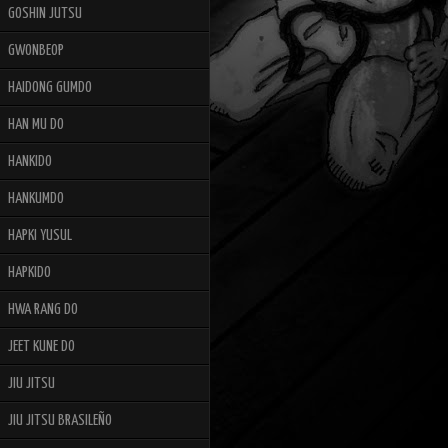
GOSHIN JUTSU
GWONBEOP
HAIDONG GUMDO
HAN MU DO
HANKIDO
HANKUMDO
HAPKI YUSUL
HAPKIDO
HWA RANG DO
JEET KUNE DO
JIU JITSU
JIU JITSU BRASILEÑO