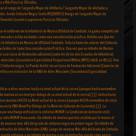
es o Más Para Los Oficiales.
ue el rango de Sargento Mayor de Artillería / Sargento Mayor de alistados y
ciales. Grado Cinturón Negro Sexto REQUIERE EL Rango de Sargento Mayor de
 Teniente Coronel o superiores Para Los Oficiales.
con el uniforme de la Infantería de Marina Utilidad de Combate, la gama completa de
o, morado o están excluidos como una consideración práctica. Debido uno Que los
de la Infantería de Marina de Utilidad Combate, Toda la Gama de colores del Cinturón,
xcluidos de Como Una consideración Práctica. Una vez que un infante de Marina
ir a un curso de formación adicional (como los de las dos Escuelas de Infantería)
es marciales (secundaria Especialidad Ocupacional Militar (MOS) 0916, ex 8551). Una
El Cinturón negro, Se Puede Asistir sin un Curso de Formación Adicional (Como los de
vertirse en instructor de la ONU de Artes Marciales (Secundaria Especialidad
.
ificar a otros marines hasta su nivel actual de la correa (aunque hasta noviembre
de marina en un nivel por debajo de su nivel actual de la correa) [3]. Instructores
Otros marines HASTA Su Nivel actual de la correa (aunque HASTA noviembre de 2010
na en la ONU Nivel Por Debajo de Su Nivel de Cinturón de Corriente) [3]. La
 por una franja vertical en la cinta tan MCMAP. La Condición de instructor està
 la cinta MCMAP bronceado. Un infante de marina que han asistido por lo menos el
o de avanzar más allá del grado de cinturón negro en primer lugar. Un infante de
nstructor de Artes Marciales (IAM), Luego de avanzar Más Allá del Grado de Cinturón
 puede entrenar a un infante de marina a ser un instructor son de color negro-