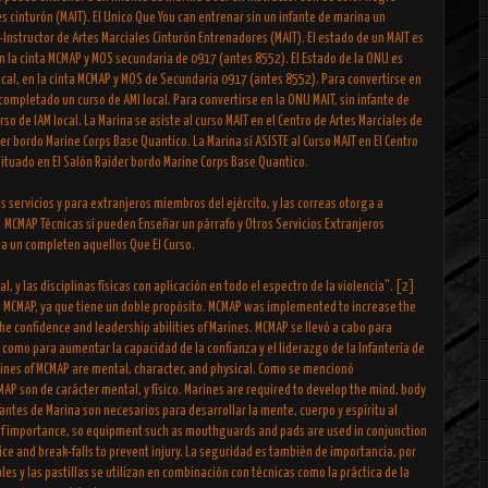
s cinturón (MAIT). El Unico Que You can entrenar sin un infante de marina un
o-Instructor de Artes Marciales Cinturón Entrenadores (MAIT). El estado de un MAIT es
en la cinta MCMAP y MOS secundaria de 0917 (antes 8552). El Estado de la ONU es
ical, en la cinta MCMAP y MOS de Secundaria 0917 (antes 8552). Para convertirse en
completado un curso de AMI local. Para convertirse en la ONU MAIT, sin infante de
 de IAM local. La Marina se asiste al curso MAIT en el Centro de Artes Marciales de
er bordo Marine Corps Base Quantico. La Marina sí ASISTE al Curso MAIT en El Centro
 situado en El Salón Raider bordo Marine Corps Base Quantico.
 servicios y para extranjeros miembros del ejército, y las correas otorga a
 MCMAP Técnicas sí pueden Enseñar un párrafo y Otros Servicios Extranjeros
ga un completen aquellos Que El Curso.
 y las disciplinas físicas con aplicación en todo el espectro de la violencia". [2]
de MCMAP, ya que tiene un doble propósito. MCMAP was implemented to increase the
the confidence and leadership abilities of Marines. MCMAP se llevó a cabo para
 como para aumentar la capacidad de la confianza y el liderazgo de la Infantería de
plines of MCMAP are mental, character, and physical. Como se mencionó
MAP son de carácter mental, y físico. Marines are required to develop the mind, body
fantes de Marina son necesarios para desarrollar la mente, cuerpo y espíritu al
 of importance, so equipment such as mouthguards and pads are used in conjunction
ce and break-falls to prevent injury. La seguridad es también de importancia, por
es y las pastillas se utilizan en combinación con técnicas como la práctica de la