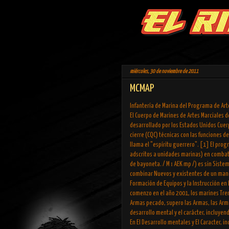
miércoles, 30 de noviembre de 2011
MCMAP
Infantería de Marina del Programa de Art
El Cuerpo de Marines de Artes Marciales 
desarrollado por los Estados Unidos Cue
cierre (CQC) técnicas con las funciones de
llama el "espíritu guerrero". [1] El pro
adscritos a unidades marinas) en combate 
de bayoneta. / M ɪ AEK mp /) es sin Sist
combinar Nuevos y existentes de un mano 
Formación de Equipos y la Instrucción en 
comenzo en el año 2001, los marines Tren
Armas pecado, supero las Armas, las Arma
desarrollo mental y el carácter, incluyen
En El Desarrollo mentales y El Caracter, 