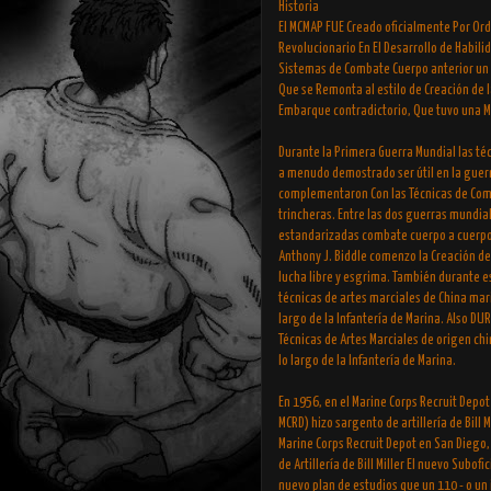
Historia
El MCMAP FUE Creado oficialmente Por Or
Revolucionario En El Desarrollo de Habili
Sistemas de Combate Cuerpo anterior un 
Que se Remonta al estilo de Creación de la
Embarque contradictorio, Que tuvo una Me
Durante la Primera Guerra Mundial las t
a menudo demostrado ser útil en la guerr
complementaron Con las Técnicas de Com
trincheras. Entre las dos guerras mundia
estandarizadas combate cuerpo a cuerpo b
Anthony J. Biddle comenzo la Creación d
lucha libre y esgrima. También durante es
técnicas de artes marciales de China mar
largo de la Infantería de Marina. Also DU
Técnicas de Artes Marciales de origen chi
lo largo de la Infantería de Marina.
En 1956, en el Marine Corps Recruit Depo
MCRD) hizo sargento de artillería de Bill
Marine Corps Recruit Depot en San Diego,
de Artillería de Bill Miller El nuevo Subo
nuevo plan de estudios que un 110 - o un