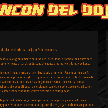
bi-jutsu, es el arte marcial japonés del espionaje.
 desarrolló originariamente en China y en Corea, donde se practicaba un arte muy
 posteriormente pasar al Japón, concretamente a las regiones de Iga y de Koga.
to de sus prácticas marciales (consideradas clásicamente 18, como veremos más
nte los ninja durante siglos. Los primeros datos que se tienen de la utilización de
o V, lo que nos da una idea de la antigüedad de este estilo de lucha, que se
as habilidades útiles para el espionaje, como la caracterización o falsificación
s esotéricas derivadas del Mykkyo, sistema espiritual japonés.
la llegada de Oda Nobunaga, los ninjas fueron perseguidos y masacrados en un
ia y poder. Aunque esto provocó que algunos clanes[ninja se extendiesen por todo