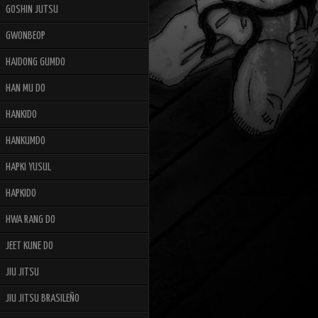
GOSHIN JUTSU
GWONBEOP
HAIDONG GUMDO
HAN MU DO
HANKIDO
HANKUMDO
HAPKI YUSUL
HAPKIDO
HWA RANG DO
JEET KUNE DO
JIU JITSU
JIU JITSU BRASILEÑO