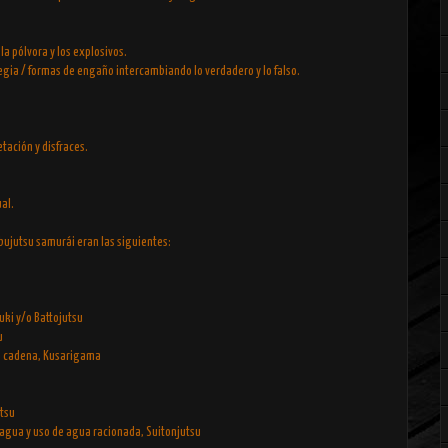
la pólvora y los explosivos.
tegia / formas de engaño intercambiando lo verdadero y lo falso.
etación y disfraces.
ual.
 bujutsu samurái eran las siguientes:
uki y/o Battojutsu
u
na cadena, Kusarigama
tsu
 agua y uso de agua racionada, Suitonjutsu