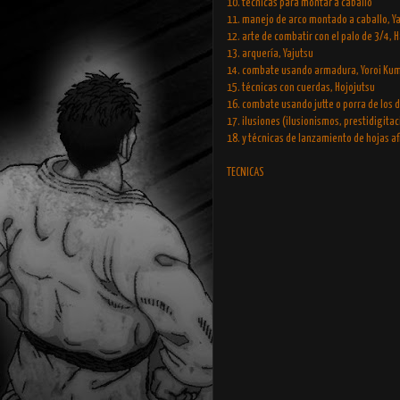
10. técnicas para montar a caballo
11. manejo de arco montado a caballo, 
12. arte de combatir con el palo de 3/4, 
13. arquería, Yajutsu
14. combate usando armadura, Yoroi Kum
15. técnicas con cuerdas, Hojojutsu
16. combate usando jutte o porra de los d
17. ilusiones (ilusionismos, prestidigita
18. y técnicas de lanzamiento de hojas a
TECNICAS