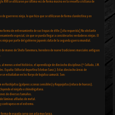
iglo XVII se utilizaron por última vez de forma masiva en la revuelta cristiana de
 uso de guerreros ninja, lo que hizo que se utilizaran de forma clandestina y en
 como forma de entrenamiento de sus tropas de élite.[cita requerida] No obstante
enamiento especial, sin que se pueda llegar a considerarlos verdaderos ninjas. El
los ninja por parte del gobierno japonés data de la segunda guerra mundial.
ene de manos de Shoto Tanemura, heredero de nueve tradiciones marciales antiguas
.
al menos a nivel histórico, el aprendizaje de dieciocho disciplinas (* Collado, J.M.
les. España: Editorial deportiva Esteban Sanz.). Estas dieciocho áreas de
e se estudiaban en los Koryu de bujutsu samurái. Son:
e en Koshijutsu (golpeos a zonas sensibles) y Koppojutsu (rotura de huesos).
cluyendo el ninjato o shinobigatana.
stones de diversos tamaños.
de láminas afiladas de metal.
y contrapeso en el extremo.
n forma de espada curva con asta muy larga.