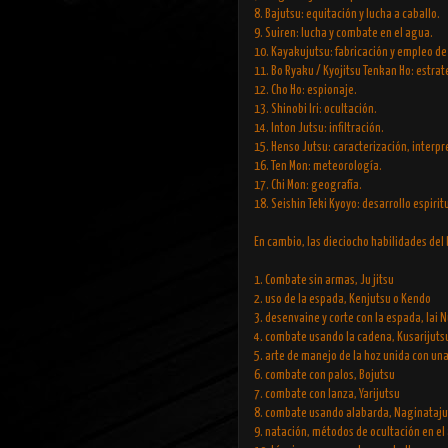
8. Bajutsu: equitación y lucha a caballo.
9. Suiren: lucha y combate en el agua.
10. Kayakujutsu: fabricación y empleo de 
11. Bo Ryaku / Kyojitsu Tenkan Ho: estra
12. Cho Ho: espionaje.
13. Shinobi Iri: ocultación.
14. Inton Jutsu: infiltración.
15. Henso Jutsu: caracterización, interpr
16. Ten Mon: meteorología.
17. Chi Mon: geografía.
18. Seishin Teki Kyoyo: desarrollo espirit
En cambio, las dieciocho habilidades del
1. Combate sin armas, Ju jitsu
2. uso de la espada, Kenjutsu o Kendo
3. desenvaine y corte con la espada, Iai N
4. combate usando la cadena, Kusarijuts
5. arte de manejo de la hoz unida con u
6. combate con palos, Bojutsu
7. combate con lanza, Yarijutsu
8. combate usando alabarda, Naginataju
9. natación, métodos de ocultación en el