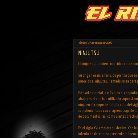
viernes, 27 de marzo de 2009
NINJUTSU
El ninjutsu , también conocido como shino
Su origen es milenario. Se piensa que se
parecido al ninjutsu, llamado sulsa para
Este arte marcial, o más bien el conjun
abajo) es el que han utilizado supuestame
ninja en el campo de batalla data del sigl
complementaba con el aprendizaje de much
de documentos, así como ciertas práctica
En el siglo XVI empieza su declive. Con 
intento de detener su creciente influenc