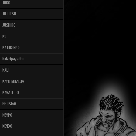
JUDO
JUJUTSU
JUSHIDO
K1
KAJUKENBO
Kalaripayattu
KALI
KAPU KUIALUA
KARATE DO
KE HSIAO
KEMPO
KENDO