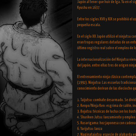
Japón al tener que huir de Iga. Ya en el s
Kyushu en 1637.
Entre los siglos XVII y XIX se prohibió el
pequeña escala.
En el siglo XX Japón utilizó el ninjutsu
eran tropas regulares dotadas de un entr
último registro real sobre el empleo de 
La internacionalización del Ninjutsu vi
del japón, entre ellas tres de origen ninja
El entrenamiento ninja clásico contempla, 
(1992). Ninjutsu: Las escuelas tradiciona
conocimiento derivan de las dieciocho qu
1. Taijutsu: combate desarmado. Se divid
2. Kenpo/Ninja Ken: esgrima de sable, in
3. Bojutsu: técnicas de lucha con los ba
4. Shuriken Jutsu: lanzamiento y empleo 
5. Kusarigama: hoz japonesa con cadena 
6. Yarijutsu: lanza
7. Naginatajutsu: especie de alabarda e