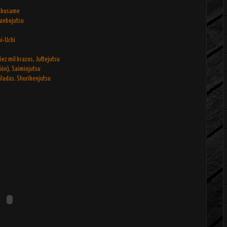
Yabusame
Hanbojutsu
i-Uchi
iez mil brazos, Juttejutsu
ción), Saiminjutsu
filadas. Shurikenjutsu