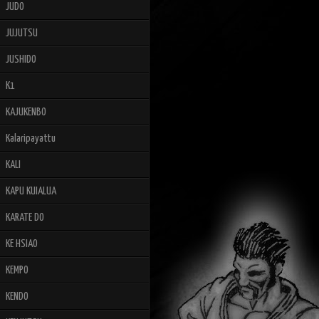
JUDO
JUJUTSU
JUSHIDO
K1
KAJUKENBO
Kalaripayattu
KALI
KAPU KUIALUA
KARATE DO
KE HSIAO
KEMPO
KENDO