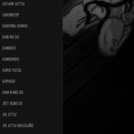
GOSHIN JUTSU
GWONBEOP
HAIDONG GUMDO
HAN MU DO
HANKIDO
HANKUMDO
HAPKI YUSUL
HAPKIDO
HWA RANG DO
JEET KUNE DO
JIU JITSU
JIU JITSU BRASILEÑO