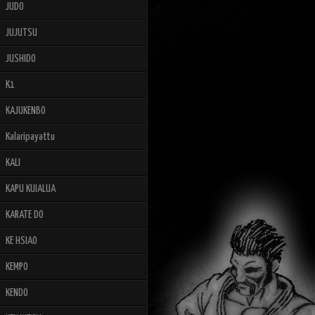
JUDO
JUJUTSU
JUSHIDO
K1
KAJUKENBO
Kalaripayattu
KALI
KAPU KUIALUA
KARATE DO
KE HSIAO
KEMPO
KENDO