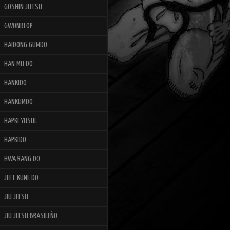
GOSHIN JUTSU
GWONBEOP
HAIDONG GUMDO
HAN MU DO
HANKIDO
HANKUMDO
HAPKI YUSUL
HAPKIDO
HWA RANG DO
JEET KUNE DO
JIU JITSU
JIU JITSU BRASILEÑO