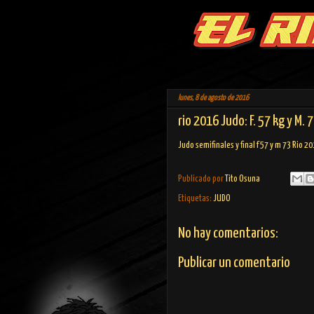
lunes, 8 de agosto de 2016
rio 2016 Judo: F. 57 kg y M. 7
Judo semifinales y final f 57 y m 73 Rio 2
Publicado por
Tito Osuna
Etiquetas:
JUDO
No hay comentarios:
Publicar un comentario