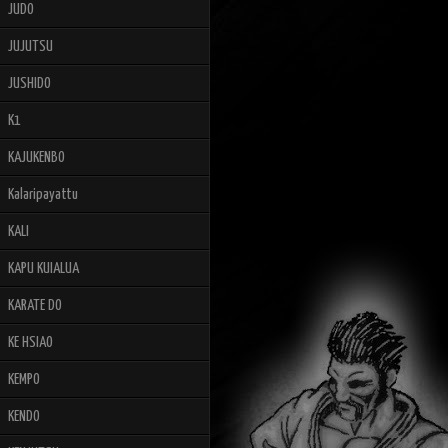
JUDO
JUJUTSU
JUSHIDO
K1
KAJUKENBO
Kalaripayattu
KALI
KAPU KUIALUA
KARATE DO
KE HSIAO
KEMPO
KENDO