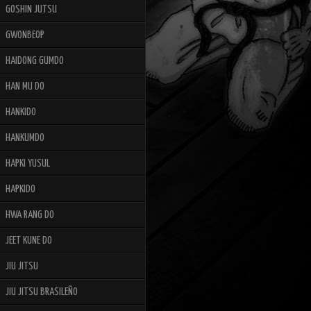
GOSHIN JUTSU
GWONBEOP
HAIDONG GUMDO
HAN MU DO
HANKIDO
HANKUMDO
HAPKI YUSUL
HAPKIDO
HWA RANG DO
JEET KUNE DO
JIU JITSU
JIU JITSU BRASILEÑO