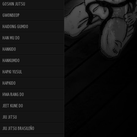
GOSHIN JUTSU
GWONBEOP
HAIDONG GUMDO
HAN MU DO
HANKIDO
HANKUMDO
HAPKI YUSUL
HAPKIDO
HWA RANG DO
JEET KUNE DO
JIU JITSU
JIU JITSU BRASILEÑO