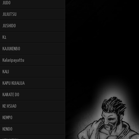
JUDO
JUJUTSU
JUSHIDO
K1
KAJUKENBO
Kalaripayattu
KALI
KAPU KUIALUA
KARATE DO
KE HSIAO
KEMPO
KENDO