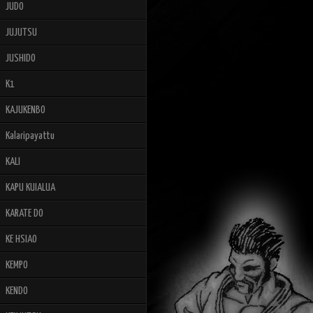
JUDO
JUJUTSU
JUSHIDO
K1
KAJUKENBO
Kalaripayattu
KALI
KAPU KUIALUA
KARATE DO
KE HSIAO
KEMPO
KENDO