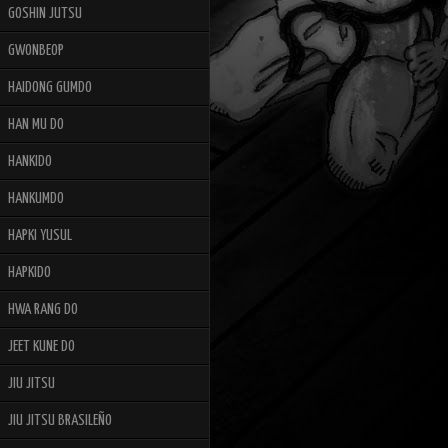
GOSHIN JUTSU
GWONBEOP
HAIDONG GUMDO
HAN MU DO
HANKIDO
HANKUMDO
HAPKI YUSUL
HAPKIDO
HWA RANG DO
JEET KUNE DO
JIU JITSU
JIU JITSU BRASILEÑO