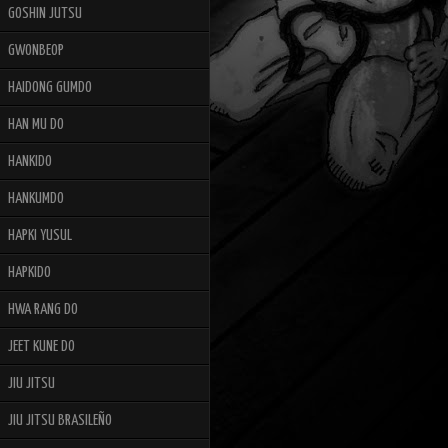
GOSHIN JUTSU
GWONBEOP
HAIDONG GUMDO
HAN MU DO
HANKIDO
HANKUMDO
HAPKI YUSUL
HAPKIDO
HWA RANG DO
JEET KUNE DO
JIU JITSU
JIU JITSU BRASILEÑO