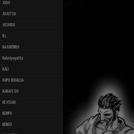
JUDO
JUJUTSU
JUSHIDO
K1
KAJUKENBO
Kalaripayattu
KALI
KAPU KUIALUA
KARATE DO
KE HSIAO
KEMPO
KENDO