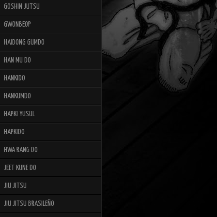
GOSHIN JUTSU
GWONBEOP
HAIDONG GUMDO
HAN MU DO
HANKIDO
HANKUMDO
HAPKI YUSUL
HAPKIDO
HWA RANG DO
JEET KUNE DO
JIU JITSU
JIU JITSU BRASILEÑO