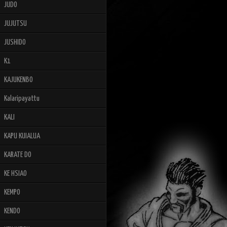
JUDO
JUJUTSU
JUSHIDO
K1
KAJUKENBO
Kalaripayattu
KALI
KAPU KUIALUA
KARATE DO
KE HSIAO
KEMPO
KENDO