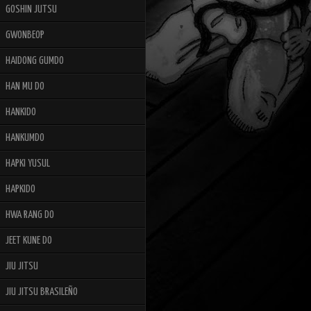
GOSHIN JUTSU
GWONBEOP
HAIDONG GUMDO
HAN MU DO
HANKIDO
HANKUMDO
HAPKI YUSUL
HAPKIDO
HWA RANG DO
JEET KUNE DO
JIU JITSU
JIU JITSU BRASILEÑO