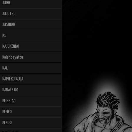
JUDO
JUJUTSU
JUSHIDO
K1
KAJUKENBO
Kalaripayattu
KALI
KAPU KUIALUA
KARATE DO
KE HSIAO
KEMPO
KENDO