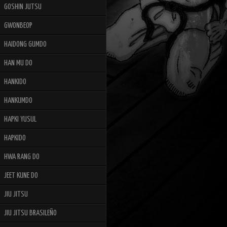
GOSHIN JUTSU
GWONBEOP
HAIDONG GUMDO
HAN MU DO
HANKIDO
HANKUMDO
HAPKI YUSUL
HAPKIDO
HWA RANG DO
JEET KUNE DO
JIU JITSU
JIU JITSU BRASILEÑO