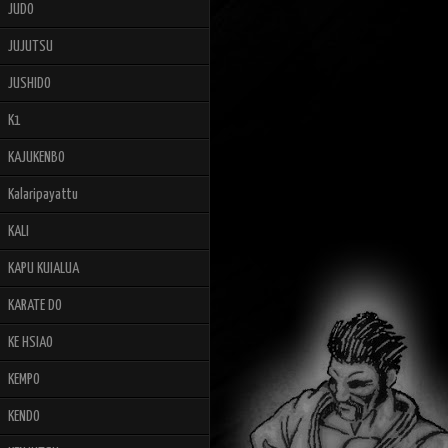
JUDO
JUJUTSU
JUSHIDO
K1
KAJUKENBO
Kalaripayattu
KALI
KAPU KUIALUA
KARATE DO
KE HSIAO
KEMPO
KENDO