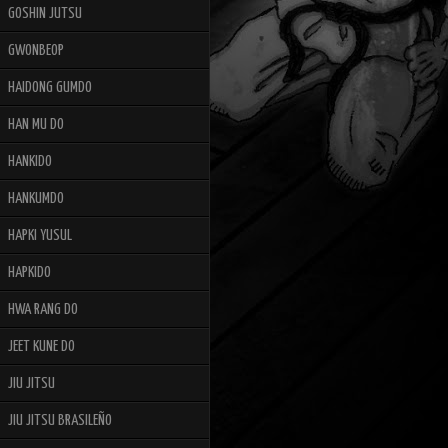
GOSHIN JUTSU
GWONBEOP
HAIDONG GUMDO
HAN MU DO
HANKIDO
HANKUMDO
HAPKI YUSUL
HAPKIDO
HWA RANG DO
JEET KUNE DO
JIU JITSU
JIU JITSU BRASILEÑO