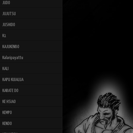
JUDO
JUJUTSU
JUSHIDO
K1
KAJUKENBO
Kalaripayattu
KALI
KAPU KUIALUA
KARATE DO
KE HSIAO
KEMPO
KENDO