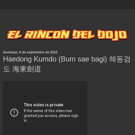
domingo, 9 de septiembre de 2012
Haedong Kumdo (Bum sae bagi) 해동검
도 海東劍道