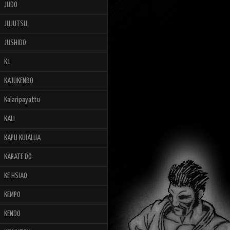
JUDO
JUJUTSU
JUSHIDO
K1
KAJUKENBO
Kalaripayattu
KALI
KAPU KUIALUA
KARATE DO
KE HSIAO
KEMPO
KENDO