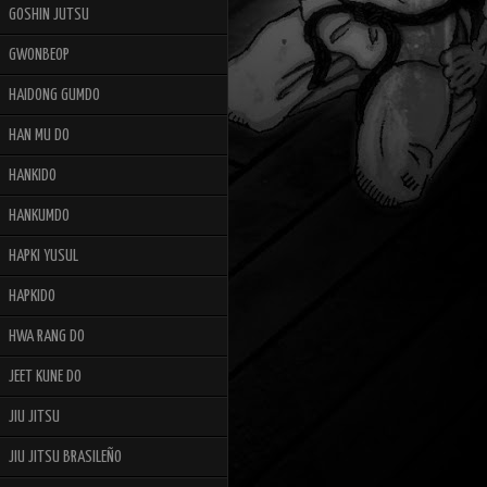
GOSHIN JUTSU
GWONBEOP
HAIDONG GUMDO
HAN MU DO
HANKIDO
HANKUMDO
HAPKI YUSUL
HAPKIDO
HWA RANG DO
JEET KUNE DO
JIU JITSU
JIU JITSU BRASILEÑO