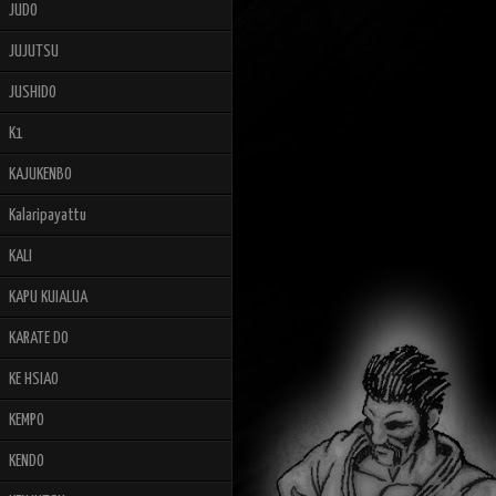
JUDO
JUJUTSU
JUSHIDO
K1
KAJUKENBO
Kalaripayattu
KALI
KAPU KUIALUA
KARATE DO
KE HSIAO
KEMPO
KENDO