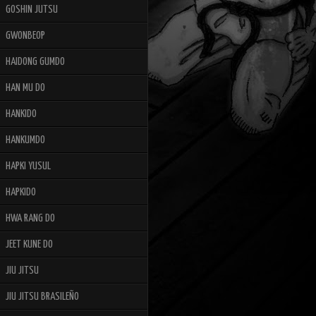
GOSHIN JUTSU
GWONBEOP
HAIDONG GUMDO
HAN MU DO
HANKIDO
HANKUMDO
HAPKI YUSUL
HAPKIDO
HWA RANG DO
JEET KUNE DO
JIU JITSU
JIU JITSU BRASILEÑO