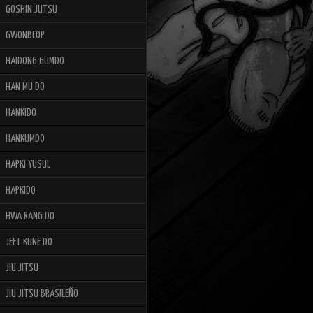
GOSHIN JUTSU
GWONBEOP
HAIDONG GUMDO
HAN MU DO
HANKIDO
HANKUMDO
HAPKI YUSUL
HAPKIDO
HWA RANG DO
JEET KUNE DO
JIU JITSU
JIU JITSU BRASILEÑO