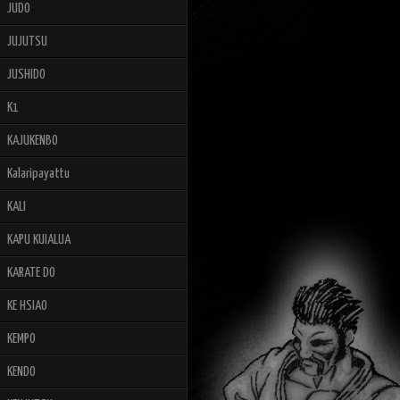
JUDO
JUJUTSU
JUSHIDO
K1
KAJUKENBO
Kalaripayattu
KALI
KAPU KUIALUA
KARATE DO
KE HSIAO
KEMPO
KENDO