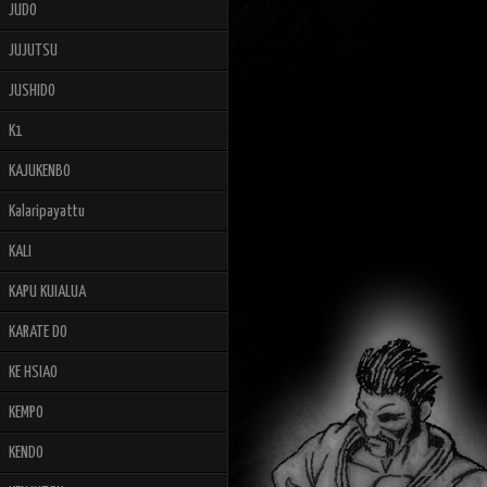
JUDO
JUJUTSU
JUSHIDO
K1
KAJUKENBO
Kalaripayattu
KALI
KAPU KUIALUA
KARATE DO
KE HSIAO
KEMPO
KENDO