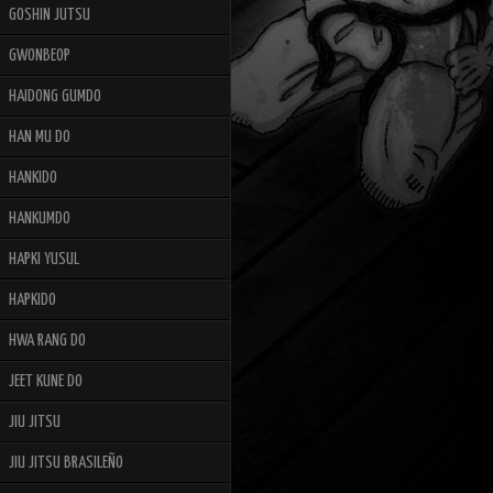
GOSHIN JUTSU
GWONBEOP
HAIDONG GUMDO
HAN MU DO
HANKIDO
HANKUMDO
HAPKI YUSUL
HAPKIDO
HWA RANG DO
JEET KUNE DO
JIU JITSU
JIU JITSU BRASILEÑO