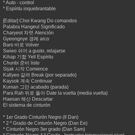
* Auto - control
* Espíritu inquebrantable
[Editar] Choi Kwang Do comandos
Palabra Hangeul Significado
Charyeot 차렷 Atención
Gyeongnye 경례 arco
Baro 바로 Volver
Swieo 쉬어 a gusto, relajarse
Kihap 기합 Yell Espíritu
Chunbi 준비 listo
Sijak 시작 Comience
Kallyeo 갈려 Break (por separado)
Kaysok 계속 Continuar
Kuman 그만 acabado (parada)
Para Rah 뒤로 돌아 Date la vuelta (media vuelta)
Haesan 해산 Descartar
El sistema de cinturón
* 1er Grado Cinturón Negro (Il Dan)
* 2 º Grado de Cinturón Negro (Dan Ee)
* Cinturón Negro 3er grado (Dan Sam)