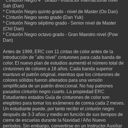
* Cinturón Negro 4 º Grado - Instructor Internacional nivel
Sah (Dan)
* Cinturón Negro quinto grado - nivel de Master (Oo Dan)
* Cinturón Negro sexto grado (Dan Yuk)
* Cinturón Negro séptimo grado - Senior nivel de Master
(Chil Dan)
* Cinturón Negro octavo grado - Gran Maestro nivel (Pow
Dan)
Antes de 1999, ERC con 11 cintas de color antes de la
introducción de "alto nivel" cinturones para cada banda de
color. El nuevo plan de estudios aumentó el número total de
cinturones de colores a 18 años. Cada banda superior
mantuvo el patrón original, mientras que los cinturones de
colores sólidos fueron alterados para una versión
simplificada de un patrón direccional. No hay patrones
pasados ​​cinturón negro cuarto. La propiedad ERC
Estudiantes estados Guía de cinturones de color son
elegibles para tomar los exámenes de correa cada 2 meses.
Un estudiante puede, por tanto recibir el cinturón negro
después de 3-3 años y medio en función de sus tiempos de
cierre de escuelas durante la Navidad / Año Nuevo
períodos. Sin embargo, convertirse en un Instructor Auxiliar