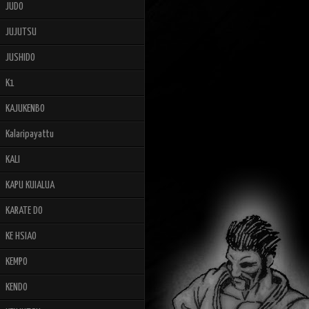
JUDO
JUJUTSU
JUSHIDO
K1
KAJUKENBO
Kalaripayattu
KALI
KAPU KUIALUA
KARATE DO
KE HSIAO
KEMPO
KENDO