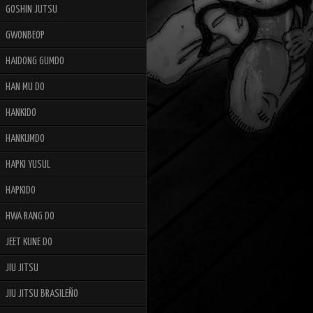
GOSHIN JUTSU
GWONBEOP
HAIDONG GUMDO
HAN MU DO
HANKIDO
HANKUMDO
HAPKI YUSUL
HAPKIDO
HWA RANG DO
JEET KUNE DO
JIU JITSU
JIU JITSU BRASILEÑO