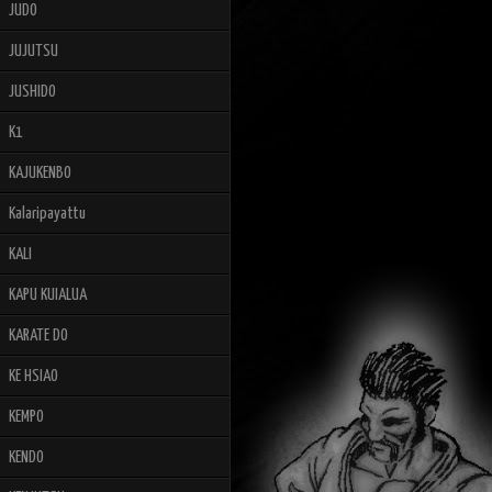
JUDO
JUJUTSU
JUSHIDO
K1
KAJUKENBO
Kalaripayattu
KALI
KAPU KUIALUA
KARATE DO
KE HSIAO
KEMPO
KENDO