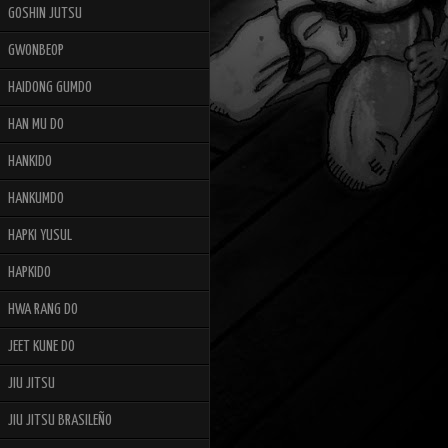
GOSHIN JUTSU
GWONBEOP
HAIDONG GUMDO
HAN MU DO
HANKIDO
HANKUMDO
HAPKI YUSUL
HAPKIDO
HWA RANG DO
JEET KUNE DO
JIU JITSU
JIU JITSU BRASILEÑO