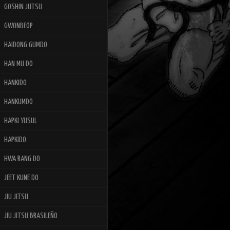
GOSHIN JUTSU
GWONBEOP
HAIDONG GUMDO
HAN MU DO
HANKIDO
HANKUMDO
HAPKI YUSUL
HAPKIDO
HWA RANG DO
JEET KUNE DO
JIU JITSU
JIU JITSU BRASILEÑO