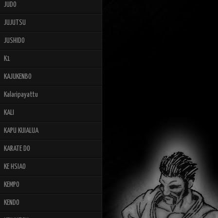
JUDO
JUJUTSU
JUSHIDO
K1
KAJUKENBO
Kalaripayattu
KALI
KAPU KUIALUA
KARATE DO
KE HSIAO
KEMPO
KENDO