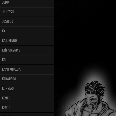
JUDO
JUJUTSU
JUSHIDO
K1
KAJUKENBO
Kalaripayattu
KALI
KAPU KUIALUA
KARATE DO
KE HSIAO
KEMPO
KENDO