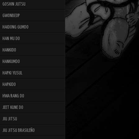
GOSHIN JUTSU
GWONBEOP
HAIDONG GUMDO
HAN MU DO
HANKIDO
HANKUMDO
HAPKI YUSUL
HAPKIDO
HWA RANG DO
JEET KUNE DO
JIU JITSU
JIU JITSU BRASILEÑO