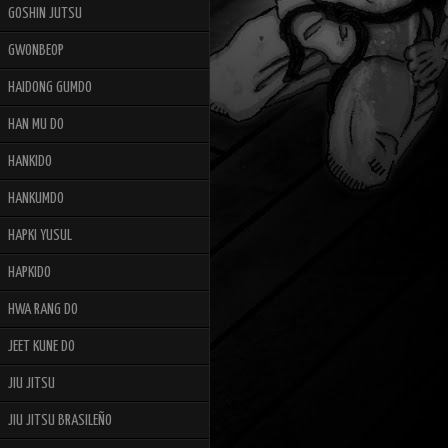
GOSHIN JUTSU
GWONBEOP
HAIDONG GUMDO
HAN MU DO
HANKIDO
HANKUMDO
HAPKI YUSUL
HAPKIDO
HWA RANG DO
JEET KUNE DO
JIU JITSU
JIU JITSU BRASILEÑO