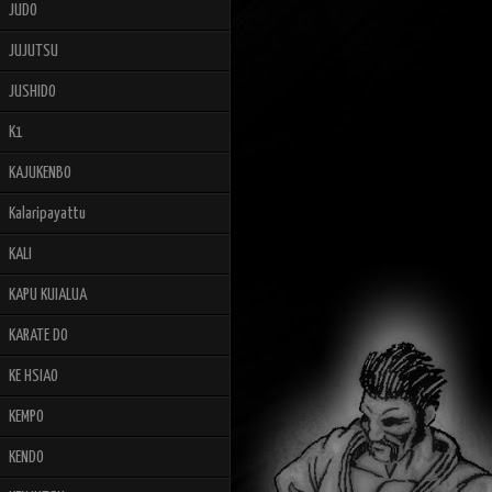
JUDO
JUJUTSU
JUSHIDO
K1
KAJUKENBO
Kalaripayattu
KALI
KAPU KUIALUA
KARATE DO
KE HSIAO
KEMPO
KENDO