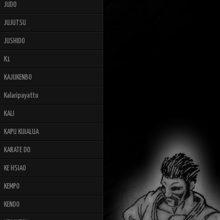
JUDO
JUJUTSU
JUSHIDO
K1
KAJUKENBO
Kalaripayattu
KALI
KAPU KUIALUA
KARATE DO
KE HSIAO
KEMPO
KENDO