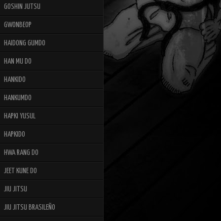
GOSHIN JUTSU
GWONBEOP
HAIDONG GUMDO
HAN MU DO
HANKIDO
HANKUMDO
HAPKI YUSUL
HAPKIDO
HWA RANG DO
JEET KUNE DO
JIU JITSU
JIU JITSU BRASILEÑO