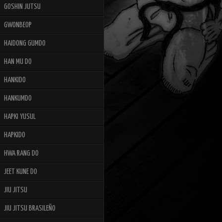
GOSHIN JUTSU
GWONBEOP
HAIDONG GUMDO
HAN MU DO
HANKIDO
HANKUMDO
HAPKI YUSUL
HAPKIDO
HWA RANG DO
JEET KUNE DO
JIU JITSU
JIU JITSU BRASILEÑO