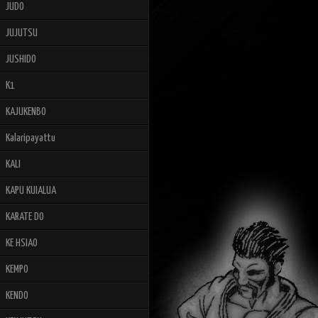
JUDO
JUJUTSU
JUSHIDO
K1
KAJUKENBO
Kalaripayattu
KALI
KAPU KUIALUA
KARATE DO
KE HSIAO
KEMPO
KENDO