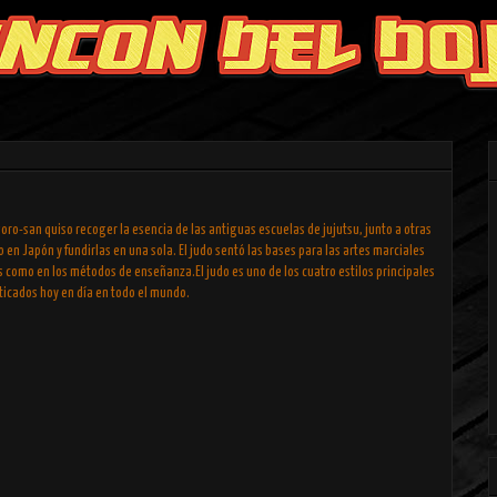
oro-san quiso recoger la esencia de las antiguas escuelas de jujutsu, junto a otras
en Japón y fundirlas en una sola. El judo sentó las bases para las artes marciales
 como en los métodos de enseñanza.El judo es uno de los cuatro estilos principales
ticados hoy en día en todo el mundo.